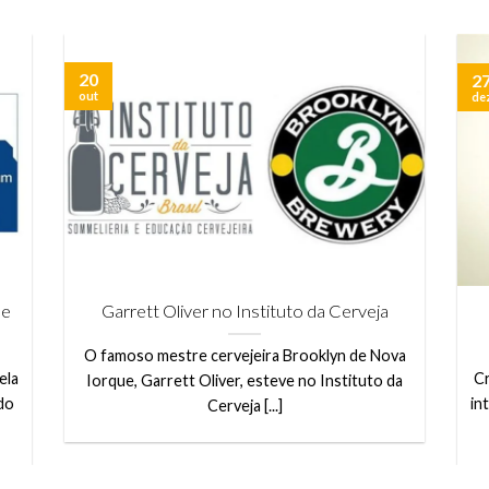
ATUALIZAÇÕES DO BLOG
20
2
out
de
de
Garrett Oliver no Instituto da Cerveja
O famoso mestre cervejeira Brooklyn de Nova
ela
Cr