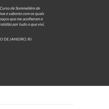
articipado de palestras no
do curso, material de apoio,
i fundamental para meu
ncrível network. Em 2016
res e…
MG