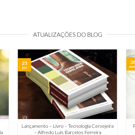
Iorque, Garrett Oliver, esteve no Instituto da
do
in
Cerveja [...]
ATUALIZAÇÕES DO BLOG
2
23
mai
jun