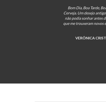
 de
Quando me formei Sommel
quais
ICB e resolvi fazer o cur
am e
pelo nível de profi
vivi,
desenvolvimento profis
par