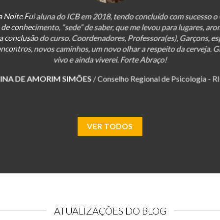
ier de Cervejas senti que ainda havia muito a estudar. Já havia p
so de Mestre em Estilos em 2013 e fiquei apaixonada pela didática 
ssionalismo e pelas incríveis cervejas servidas em aula. O curso fo
sional não só pelo conhecimento adquirido em sala quanto pelo i
ticipei de um processo seletivo e agora integro o time de professo
PRISCILLA COLARES
/
Instituto da Cerveja - Belo Horizonte, 
VER TODOS