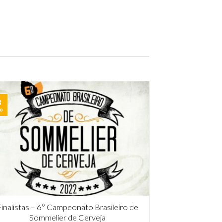
ternacional. Entenda por que apostar no título
profissional é imprescindível para [...]
8
o