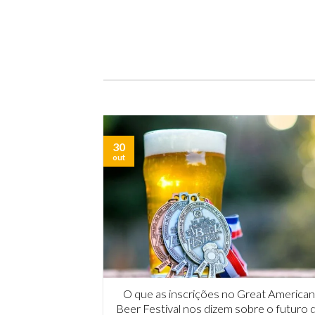
unção de um [...]
o Curso Avançado de Tecnologia Cervejeira 
Instituto da Cerveja [...]
30
out