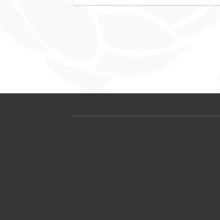
Especialização – Mestre em Estilos ® – Final
semana – São Paulo – Turma 15
R$
4.000,00