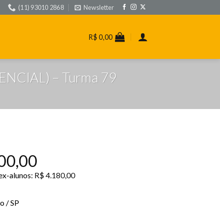
(11) 93010 2868
Newsletter
R$
0,00
ESENCIAL) – Turma 79
00,00
 ex-alunos:
R$
4.180,00
o / SP