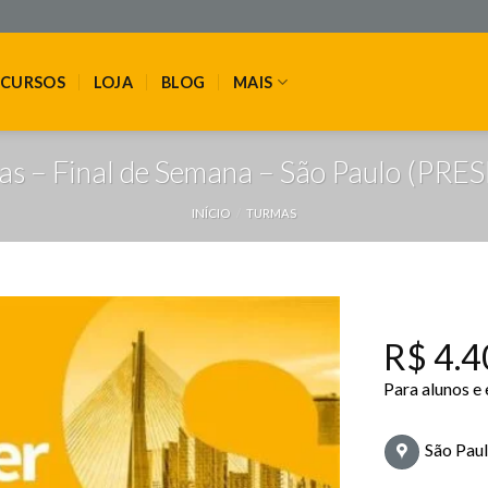
CURSOS
LOJA
BLOG
MAIS
as – Final de Semana – São Paulo (PR
INÍCIO
/
TURMAS
R$
4.4
Para alunos e
São Paul