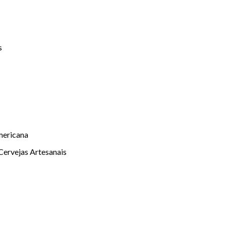
s
mericana
Cervejas Artesanais