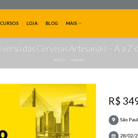
CURSOS
LOJA
BLOG
MAIS
verso das Cervejas Artesanais – A a Z 
INÍCIO
/
TURMAS
R$
349
São Paul
28/02/2