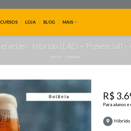
CURSOS
LOJA
BLOG
MAIS
ervejas – Híbrido (EAD + Presencial)
INÍCIO
/
TURMAS
R$
3.6
Para alunos e
Híbrido