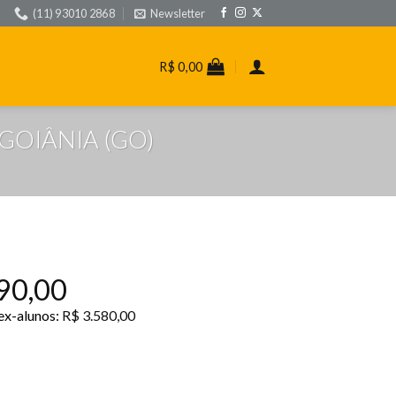
(11) 93010 2868
Newsletter
R$
0,00
 – GOIÂNIA (GO)
90,00
 ex-alunos:
R$
3.580,00