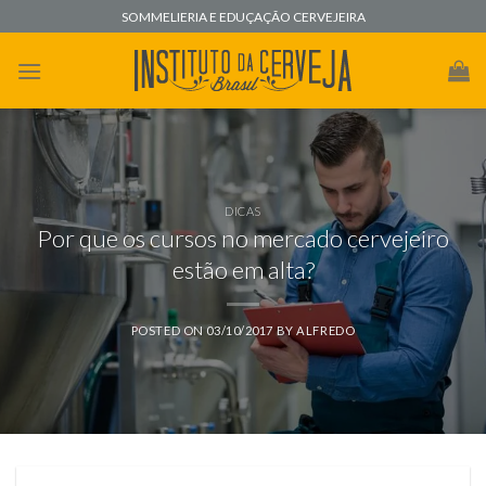
Skip
SOMMELIERIA E EDUÇAÇÃO CERVEJEIRA
to
content
DICAS
Por que os cursos no mercado cervejeiro
estão em alta?
POSTED ON
03/10/2017
BY
ALFREDO