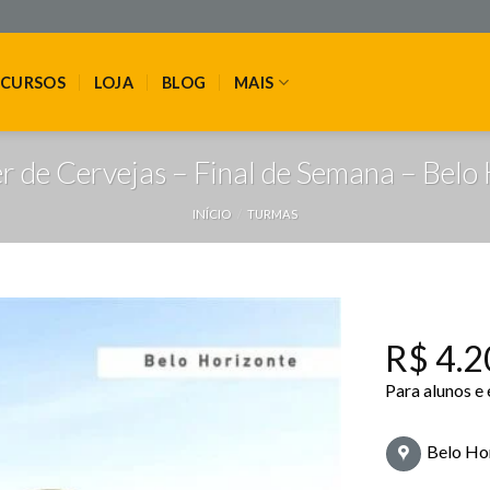
CURSOS
LOJA
BLOG
MAIS
 de Cervejas – Final de Semana – Belo
INÍCIO
/
TURMAS
R$
4.2
Para alunos e
Belo Ho