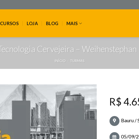
CURSOS
LOJA
BLOG
MAIS
ecnologia Cervejeira – Weihenstephan
INÍCIO
/
TURMAS
R$
4.6
Bauru / 
05/09/2