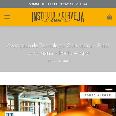
Skip
SOMMELIERIA E EDUÇAÇÃO CERVEJEIRA
to
content
Avançado de Tecnologia Cervejeira – Final
de Semana – Porto Alegre
INÍCIO
/
TURMAS