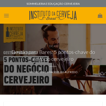
Skip
SOMMELIERIA E EDUÇAÇÃO CERVEJEIRA
to
content
DICAS
Gestão para Bares: 5 pontos-chave do
negócio cervejeiro
POSTED ON
16/04/2021
BY
ALFREDO