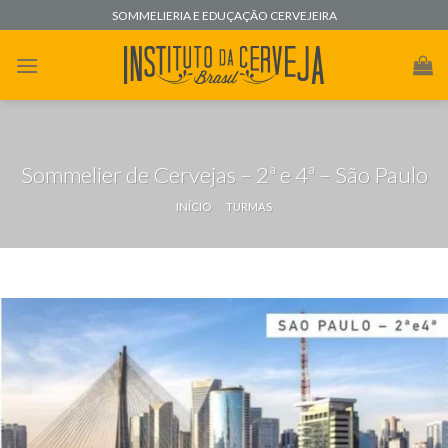
Skip
SOMMELIERIA E EDUÇAÇÃO CERVEJEIRA
to
content
Sommelier de Cervejas – 2ª e 4ª – São Paulo
INÍCIO
/
TURMAS