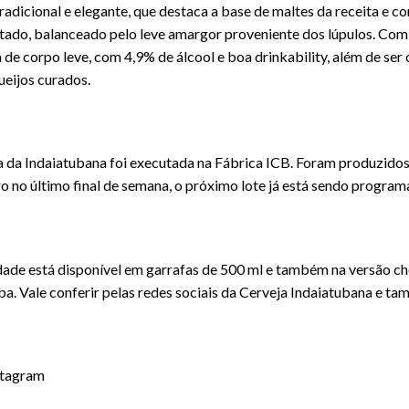
radicional e elegante, que destaca a base de maltes da receita e c
stado, balanceado pelo leve amargor proveniente dos lúpulos. Com
 de corpo leve, com 4,9% de álcool e boa drinkability, além de se
eijos curados.
a da Indaiatubana foi executada na Fábrica ICB. Foram produzidos
o no último final de semana, o próximo lote já está sendo program
dade está disponível em garrafas de 500 ml e também na versão c
ba. Vale conferir pelas redes sociais da Cerveja Indaiatubana e t
stagram