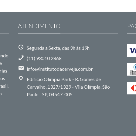
ATENDIMENTO
PA
Segunda a Sexta, das 9h às 19h
uindo
(11) 93010 2868
e
info@institutodacerveja.com.br
rias
sos
Edifício Olímpia Park - R. Gomes de
asil.
Carvalho, 1327/1329 - Vila Olímpia, São
o
Paulo - SP, 04547-005