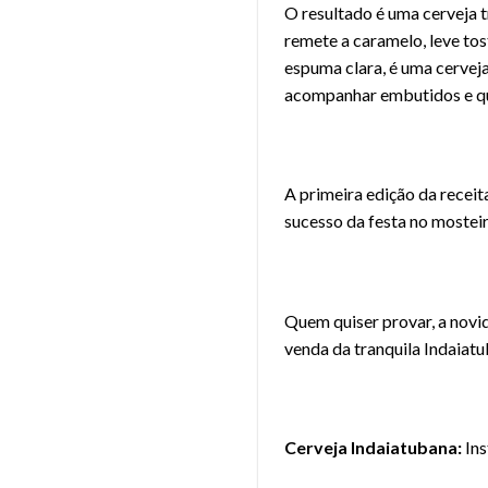
O resultado é uma cerveja t
remete a caramelo, leve to
espuma clara, é uma cerveja
acompanhar embutidos e qu
A primeira edição da receit
sucesso da festa no mosteir
Quem quiser provar, a novi
venda da tranquila Indaiatu
Cerveja Indaiatubana:
In