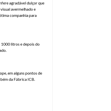
onfere agradável dulçor que
 visual avermelhado e
r ótima companhia para
 1000 litros e depois do
ado.
hope, em alguns pontos de
ambém da Fábrica ICB.