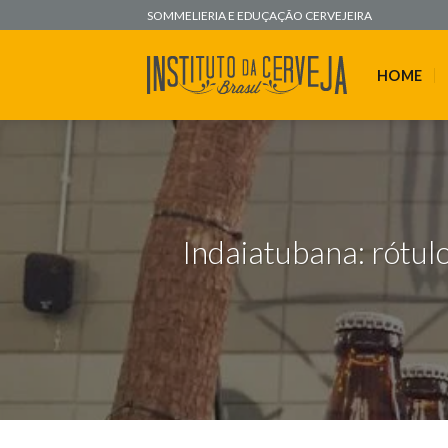
Skip
SOMMELIERIA E EDUÇAÇÃO CERVEJEIRA
to
content
HOME
Indaiatubana: rótul