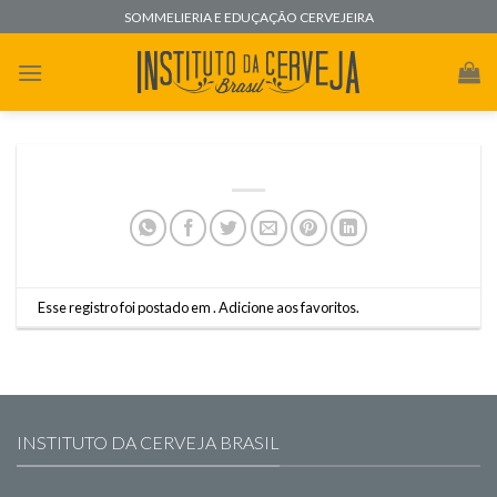
Skip
SOMMELIERIA E EDUÇAÇÃO CERVEJEIRA
to
content
Esse registro foi postado em .
Adicione aos favoritos
.
INSTITUTO DA CERVEJA BRASIL