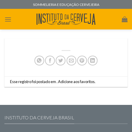
Skip
SOMMELIERIA E EDUÇAÇÃO CERVEJEIRA
to
content
Esse registro foi postado em .
Adicione aos favoritos
.
INSTITUTO DA CERVEJA BRASIL