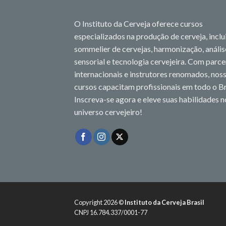
O Instituto da Cerveja oferece cursos
especializados na produção de cerveja, incl
sommelier de cervejas, harmonização, anális
sensorial e tecnologia cervejeira. Com parce
internacionais e instrutores renomados, nos
cursos capacitam profissionais em todo o Br
Inscreva-se agora e eleve suas habilidades n
universo cervejeiro!
Copyright 2026 ©
Instituto da Cerveja Brasil
CNPJ 16.784.337/0001-77