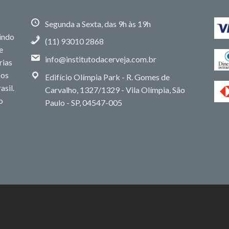
Segunda a Sexta, das 9h às 19h
uindo
(11) 93010 2868
e
info@institutodacerveja.com.br
rias
sos
Edifício Olímpia Park - R. Gomes de
asil.
Carvalho, 1327/1329 - Vila Olímpia, São
o
Paulo - SP, 04547-005