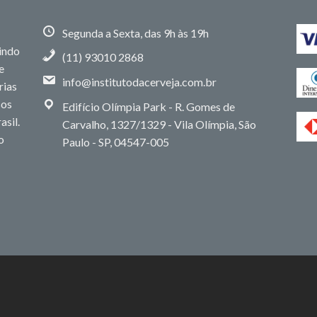
Segunda a Sexta, das 9h às 19h
uindo
(11) 93010 2868
e
info@institutodacerveja.com.br
rias
sos
Edifício Olímpia Park - R. Gomes de
asil.
Carvalho, 1327/1329 - Vila Olímpia, São
o
Paulo - SP, 04547-005