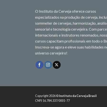
O Instituto da Cerveja oferece cursos
especializados na produção de cerveja, incl
sommelier de cervejas, harmonização, anális
sensorial e tecnologia cervejeira. Com parce
internacionais e instrutores renomados, nos
cursos capacitam profissionais em todo o Br
Inscreva-se agora e eleve suas habilidades n
universo cervejeiro!
Copyright 2026 ©
Instituto da Cerveja Brasil
CNPJ 16.784.337/0001-77