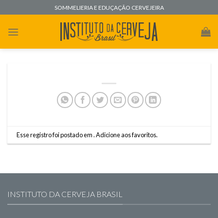
Skip
SOMMELIERIA E EDUÇAÇÃO CERVEJEIRA
to
content
Esse registro foi postado em .
Adicione aos favoritos
.
INSTITUTO DA CERVEJA BRASIL