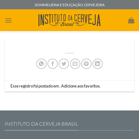
Skip
SOMMELIERIA E EDUÇAÇÃO CERVEJEIRA
to
content
Esse registro foi postado em .
Adicione aos favoritos
.
INSTITUTO DA CERVEJA BRASIL