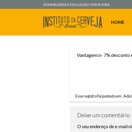
Skip
SOMMELIERIA E EDUÇAÇÃO CERVEJEIRA
to
content
HOME
Vantagem:n- 7% desconto e
Esse registro foi postado em .
Adici
Deixe um comentário
O seu endereço de e-mail n