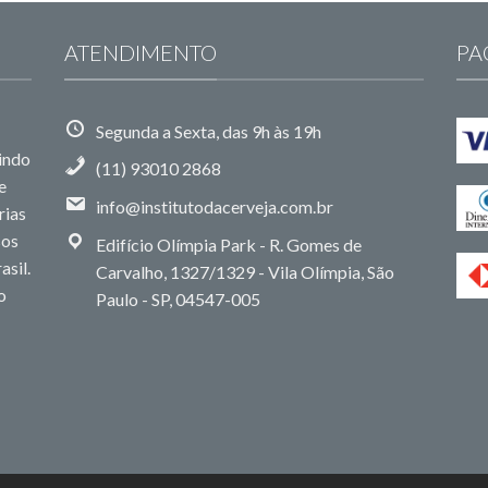
ATENDIMENTO
PA
Segunda a Sexta, das 9h às 19h
uindo
(11) 93010 2868
e
info@institutodacerveja.com.br
rias
sos
Edifício Olímpia Park - R. Gomes de
asil.
Carvalho, 1327/1329 - Vila Olímpia, São
o
Paulo - SP, 04547-005