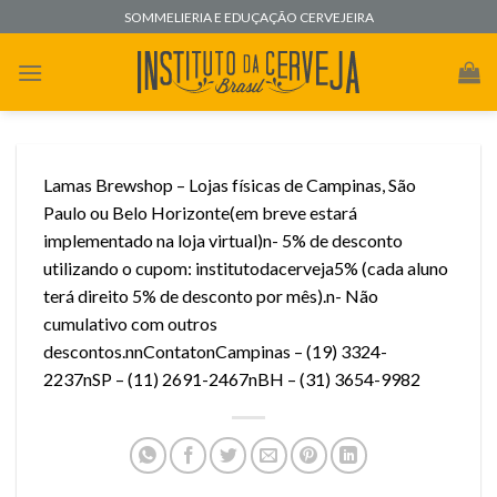
Skip
SOMMELIERIA E EDUÇAÇÃO CERVEJEIRA
to
content
Lamas Brewshop – Lojas físicas de Campinas, São
Paulo ou Belo Horizonte(em breve estará
implementado na loja virtual)n- 5% de desconto
utilizando o cupom: institutodacerveja5% (cada aluno
terá direito 5% de desconto por mês).n- Não
cumulativo com outros
descontos.nnContatonCampinas – (19) 3324-
2237nSP – (11) 2691-2467nBH – (31) 3654-9982