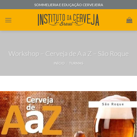
Skip
SOMMELIERIA E EDUÇAÇÃO CERVEJEIRA
to
content
Workshop – Cerveja de A a Z – São Roque
INÍCIO
/
TURMAS