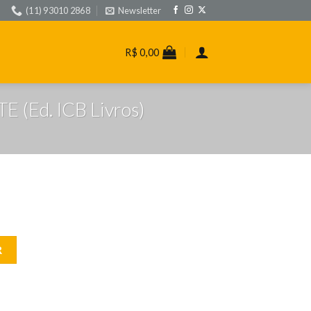
(11) 93010 2868
Newsletter
R$
0,00
(Ed. ICB Livros)
A DE LÚPULO E MALTE (Ed. ICB Livros) quantidade
R