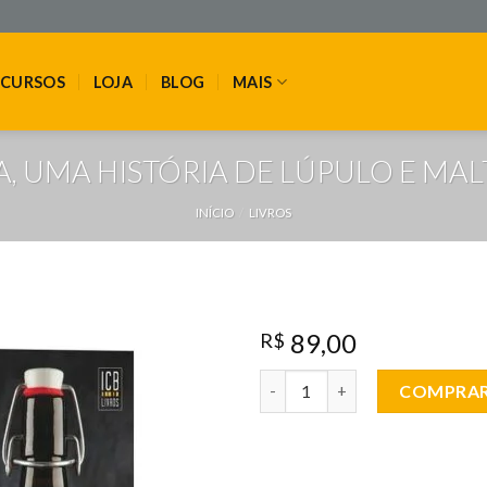
CURSOS
LOJA
BLOG
MAIS
, UMA HISTÓRIA DE LÚPULO E MALTE 
INÍCIO
/
LIVROS
89,00
R$
LIVRO - CERVEJA, UMA HISTÓRI
COMPRA