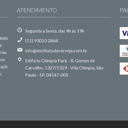
ATENDIMENTO
PA
Segunda a Sexta, das 9h às 19h
uindo
(11) 93010 2868
e
info@institutodacerveja.com.br
rias
sos
Edifício Olímpia Park - R. Gomes de
asil.
Carvalho, 1327/1329 - Vila Olímpia, São
o
Paulo - SP, 04547-005